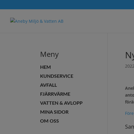
Ny
Meny
2022
HEM
KUNDSERVICE
AVFALL
Aneb
FJÄRRVÄRME
anto
förä
VATTEN & AVLOPP
MINA SIDOR
Före
OM OSS
Sam