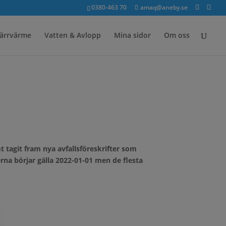
0380-463 70
amaq@aneby.se
järrvärme
Vatten & Avlopp
Mina sidor
Om oss
agit fram nya avfallsföreskrifter som
na börjar gälla 2022-01-01 men de flesta