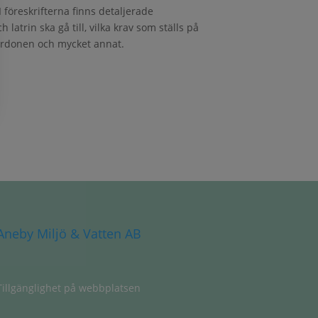
 föreskrifterna finns detaljerade
atrin ska gå till, vilka krav som ställs på
ordonen och mycket annat.
Aneby Miljö & Vatten AB
Tillgänglighet på webbplatsen