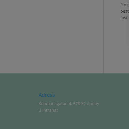
Före
best
fast
Adress
Köpmansgatan 4, 578 32 Aneby
Intranät