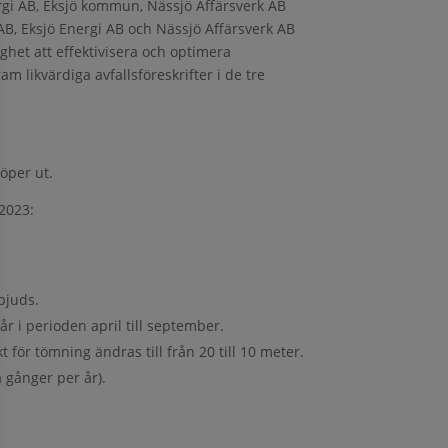
rgi AB, Eksjö kommun, Nässjö Affärsverk AB
, Eksjö Energi AB och Nässjö Affärsverk AB
het att effektivisera och optimera
am likvärdiga avfallsföreskrifter i de tre
öper ut.
2023:
bjuds.
r i perioden april till september.
för tömning ändras till från 20 till 10 meter.
 gånger per år).