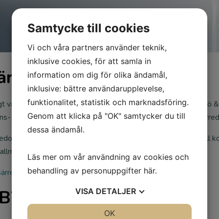
Samtycke till cookies
Vi och våra partners använder teknik,
inklusive cookies, för att samla in
ärredovisning
information om dig för olika ändamål,
inklusive: bättre användarupplevelse,
funktionalitet, statistik och marknadsföring.
gt vattentjänstlagen (50 §) ska VA-huvudmannen (Aneby Miljö & 
Genom att klicka på "OK" samtycker du till
ns- och resultaträkning för VA-verksamheten, en så kallad särred
dessa ändamål.
edovisningen visar hur intäkterna från VA-taxan förhåller sig till k
 allmänna VA-anläggningen.
Läs mer om vår användning av cookies och
behandling av personuppgifter
här
.
ärredovisning VA-verksamhet 2024
BVA
VISA
DETALJER
JA
NEJ
OK
JA
NEJ