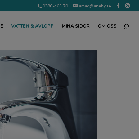
0380-463 70
amaq@aneby.se
ME
VATTEN & AVLOPP
MINA SIDOR
OM OSS