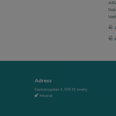
o
ABV
n
Doku
Vatt
fil
e
I
p
fil
df
e
ic
p
o
df
n
ic
o
n
Adress
Köpmansgatan 4, 578 32 Aneby
Intranät