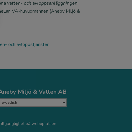
na vatten- och avloppsanläggningen
.
r mellan VA-huvudmannen (Aneby Miljö &
en- och avloppstjänster
Aneby Miljö & Vatten AB
Tillgänglighet på webbplatsen