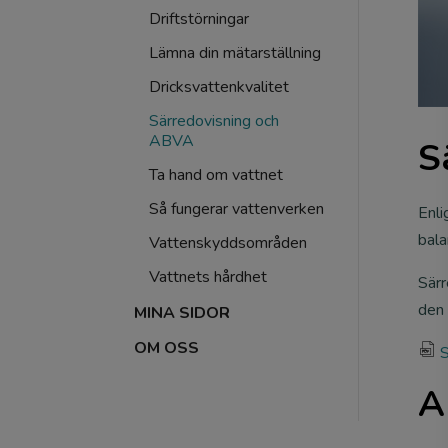
Driftstörningar
Lämna din mätarställning
Dricksvattenkvalitet
Särredovisning och
ABVA
S
Ta hand om vattnet
Så fungerar vattenverken
Enli
bala
Vattenskyddsområden
Vattnets hårdhet
Särr
den
MINA SIDOR
OM OSS
S
fil
e
A
p
df
ic