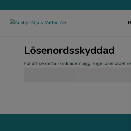
Lösenordsskyddad
För att se detta skyddade inlägg, ange lösenordet n