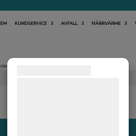
HEM
KUNDSERVICE
AVFALL
FJÄRRVÄRME
edan:
Samtykke til cookies
Vi og vores samarbejdspartnere bruger
teknologier, herunder cookies, til at
indsamle oplysninger om dig til forskellige
formål, herunder: Tilpasning af annoncering,
bedre brugeroplevelse, funktionalitet,
statistik og marketing. Disse oplysninger
kan blive delt med annoncerings- og