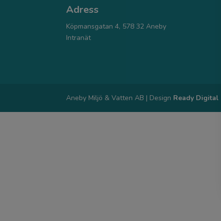
Adress
Köpmansgatan 4, 578 32 Aneby
Intranät
Aneby Miljö & Vatten AB | Design
Ready Digital