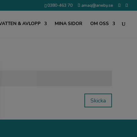
0380-463 70
amaq@aneby.se
VATTEN & AVLOPP
MINA SIDOR
OM OSS
Skicka