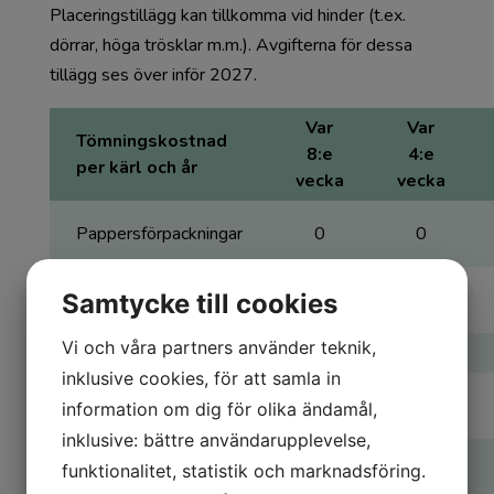
Placeringstillägg kan tillkomma vid hinder (t.ex.
dörrar, höga trösklar m.m.). Avgifterna för dessa
tillägg ses över inför 2027.
Var
Var
Tömningskostnad
8:e
4:e
per kärl och år
vecka
vecka
Pappersförpackningar
0
0
Samtycke till cookies
Plastförpackningar
0
0
Vi och våra partners använder teknik,
Metallförpackningar
0
520
inklusive cookies, för att samla in
Färgade
0
520
information om dig för olika ändamål,
glasförpackningar
inklusive: bättre användarupplevelse,
Ofärgade
funktionalitet, statistik och marknadsföring.
0
520
glasförpackningar