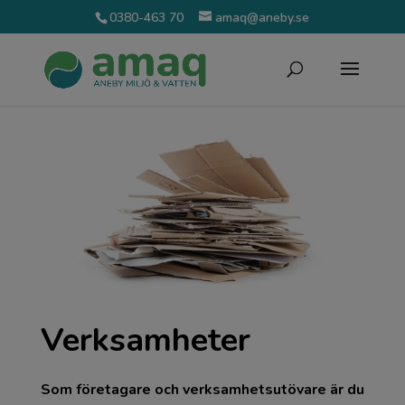
0380-463 70
amaq@aneby.se
Verksamheter
Som företagare och verksamhetsutövare är du