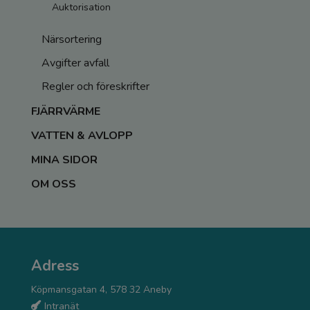
Auktorisation
Närsortering
Avgifter avfall
Regler och föreskrifter
FJÄRRVÄRME
VATTEN & AVLOPP
MINA SIDOR
OM OSS
Adress
Köpmansgatan 4, 578 32 Aneby
Intranät