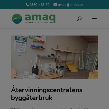
0380-463 70
amaq@aneby.se
Återvinningscentralens
byggåterbruk