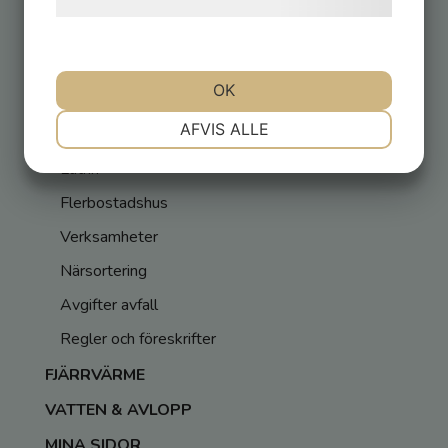
behandling af persondata
her
.
Invasiva främmande arter
Sortering
OK
Sophämtning
NØDVENDIGE
PRÆFERENCER
AFVIS ALLE
Slamtömning
Latrin
MARKETING
STATISTIK
Flerbostadshus
Verksamheter
Närsortering
Avgifter avfall
Regler och föreskrifter
FJÄRRVÄRME
VATTEN & AVLOPP
MINA SIDOR