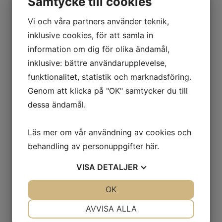
Samtycke till cookies
Mer information om
Vi och våra partners använder teknik,
fjärrvärmepriset
inklusive cookies, för att samla in
information om dig för olika ändamål,
Taxeåret ändras
inklusive: bättre användarupplevelse,
Från och med den 1 september 2026 ändras
funktionalitet, statistik och marknadsföring.
taxeåret för fjärrvärme så att det framöver följer
Genom att klicka på "OK" samtycker du till
kalenderåret. Därefter fastställs fjärrvärmetaxan
dessa ändamål.
årsvis och följer kalenderåret, med nästa
taxeperiod från 1 januari till 31 december 2027.
Läs mer om vår användning av cookies och
Taxan som gäller 1 september-31 december 2026
behandling av personuppgifter
här
.
är oförändrad jämfört med föregående taxa.
VISA
DETALJER
JA
NEJ
OK
JA
NEJ
Vad är energi- och effektavgift?
NÖDVÄNDIG
INSTÄLLNINGAR
AVVISA ALLA