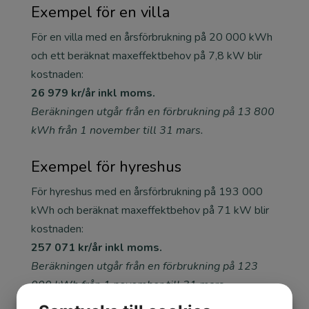
Exempel för en villa
För en villa med en årsförbrukning på 20 000 kWh
och ett beräknat maxeffektbehov på 7,8 kW blir
kostnaden:
26 979 kr/år inkl moms.
Beräkningen utgår från en förbrukning på 13 800
kWh från 1 november till 31 mars.
Exempel för hyreshus
För hyreshus med en årsförbrukning på 193 000
kWh och beräknat maxeffektbehov på 71 kW blir
kostnaden:
257 071 kr/år inkl moms.
Beräkningen utgår från en förbrukning på 123
000 kWh från 1 november till 31 mars.