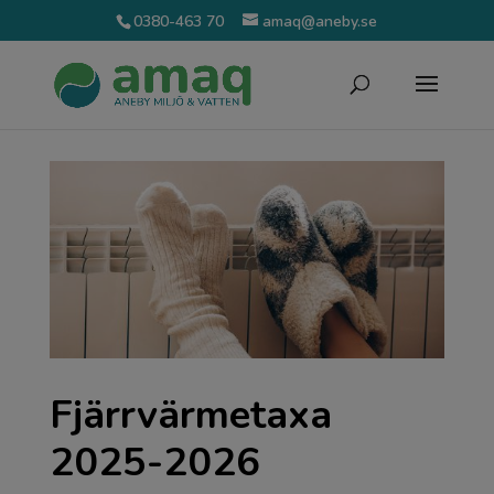
0380-463 70
amaq@aneby.se
Fjärrvärmetaxa
2025-2026