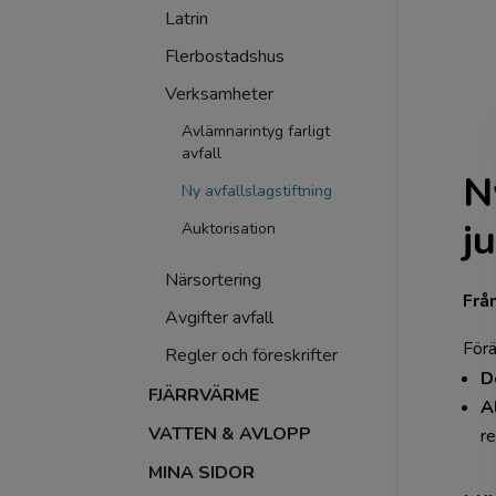
Latrin
Flerbostadshus
Verksamheter
Avlämnarintyg farligt
avfall
N
Ny avfallslagstiftning
j
Auktorisation
Närsortering
Från
Avgifter avfall
Förä
Regler och föreskrifter
D
FJÄRRVÄRME
A
VATTEN & AVLOPP
r
MINA SIDOR