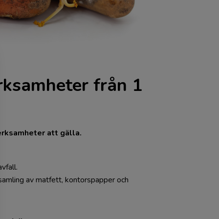
erksamheter från 1
verksamheter att gälla.
vfall.
insamling av matfett, kontorspapper och