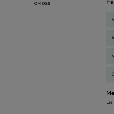
Hä
OM OSS
V
I
V
O
Me
Läs