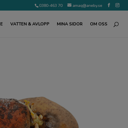
0380-463 70
amaq@aneby.se
ME
VATTEN & AVLOPP
MINA SIDOR
OM OSS