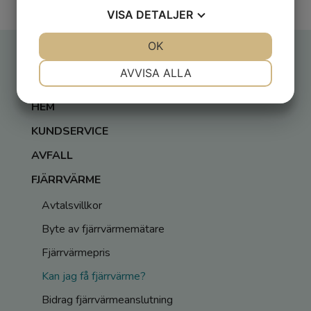
VISA
DETALJER
JA
NEJ
OK
JA
NEJ
NÖDVÄNDIG
INSTÄLLNINGAR
Meny
AVVISA ALLA
JA
NEJ
JA
NEJ
HEM
MARKNADSFÖRING
STATISTIK
KUNDSERVICE
AVFALL
FJÄRRVÄRME
Avtalsvillkor
Byte av fjärrvärmemätare
Fjärrvärmepris
Kan jag få fjärrvärme?
Bidrag fjärrvärmeanslutning