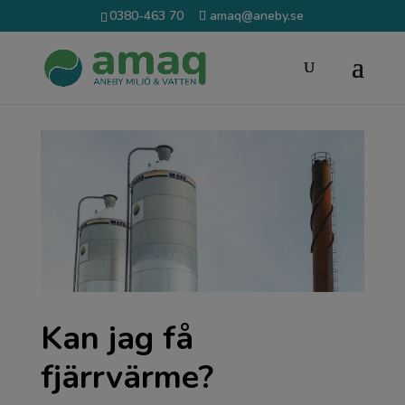
0380-463 70
amaq@aneby.se
Kan jag få
fjärrvärme?