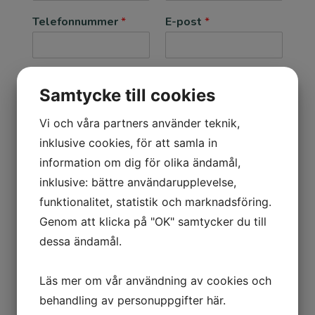
Telefonnummer
*
E-post
*
Befintligt uppvärmningssystem
Samtycke till cookies
Vi och våra partners använder teknik,
Övrig information
inklusive cookies, för att samla in
information om dig för olika ändamål,
inklusive: bättre användarupplevelse,
G
Jag samtycker till att Aneby Miljö & Vatten AB
funktionalitet, statistik och marknadsföring.
D
sparar mina personuppgifter.
*
Genom att klicka på "OK" samtycker du till
P
R
Läs mer om hur vi hanterar dina personuppgifter
här
.
dessa ändamål.
*
Läs mer om vår användning av cookies och
Skicka
behandling av personuppgifter
här
.