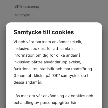
SMS-avisering
Ägarbyte
Avfall
Återvinningscentralen
Samtycke till cookies
Avgifter på återvinningscentralen
Vi och våra partners använder teknik,
Byggåterbruk
inklusive cookies, för att samla in
Invasiva främmande arter
information om dig för olika ändamål,
Sortering
inklusive: bättre användarupplevelse,
Textil
funktionalitet, statistik och marknadsföring.
Genom att klicka på "OK" samtycker du till
Avfallets resa
dessa ändamål.
Sophämtning
Matavfallspåsar
Läs mer om vår användning av cookies och
Trädgårdsavfall
behandling av personuppgifter
här
.