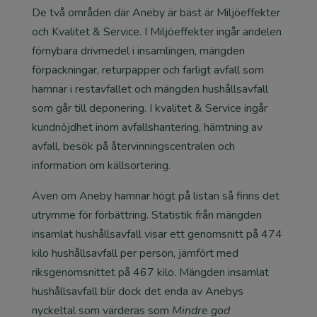
De två områden där Aneby är bäst är Miljöeffekter
och Kvalitet & Service. I Miljöeffekter ingår andelen
förnybara drivmedel i insamlingen, mängden
förpackningar, returpapper och farligt avfall som
hamnar i restavfallet och mängden hushållsavfall
som går till deponering. I kvalitet & Service ingår
kundnöjdhet inom avfallshantering, hämtning av
avfall, besök på återvinningscentralen och
information om källsortering.
Även om Aneby hamnar högt på listan så finns det
utrymme för förbättring. Statistik från mängden
insamlat hushållsavfall visar ett genomsnitt på 474
kilo hushållsavfall per person, jämfört med
riksgenomsnittet på 467 kilo. Mängden insamlat
hushållsavfall blir dock det enda av Anebys
nyckeltal som värderas som
Mindre god