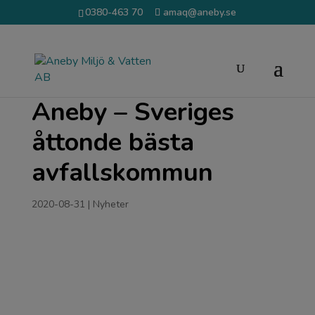
0380-463 70
amaq@aneby.se
Aneby – Sveriges
åttonde bästa
avfallskommun
2020-08-31
|
Nyheter