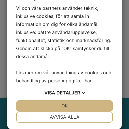
Meny
Vi och våra partners använder teknik,
inklusive cookies, för att samla in
HEM
information om dig för olika ändamål,
KUNDSERVICE
inklusive: bättre användarupplevelse,
AVFALL
funktionalitet, statistik och marknadsföring.
FJÄRRVÄRME
Genom att klicka på "OK" samtycker du till
dessa ändamål.
VATTEN & AVLOPP
MINA SIDOR
Läs mer om vår användning av cookies och
OM OSS
behandling av personuppgifter
här
.
VISA
DETALJER
JA
NEJ
OK
JA
NEJ
Adress
NÖDVÄNDIG
INSTÄLLNINGAR
AVVISA ALLA
Köpmansgatan 4, 578 32 Aneby
JA
NEJ
JA
NEJ