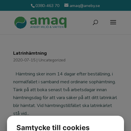
0380-463 70
amaq@aneby.se
Latrinhämtning
2020-07-15
|
Uncategorized
Hämtning sker inom 14 dagar efter beställning, i
normalfallet i samband med ordinarie sophämtning.
Tänk på att boka senast två arbetsdagar innan
hämtningsdag för att vara säker på att ditt latrinkärl
blir hämtat. Vid hämtningstillfället ska latrinkärlet
stå vid...
Samtycke till cookies