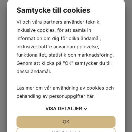
Byte av fjärrvärmemätare
Samtycke till cookies
Fjärrvärmepris
Vi och våra partners använder teknik,
Kan jag få fjärrvärme?
inklusive cookies, för att samla in
Så funkar fjärrvärme
information om dig för olika ändamål,
inklusive: bättre användarupplevelse,
Vatten & Avlopp
funktionalitet, statistik och marknadsföring.
Avgifter vatten & avlopp
Genom att klicka på "OK" samtycker du till
Byte av vattenmätare
dessa ändamål.
Driftstörningar
Lämna din mätarställning
Läs mer om vår användning av cookies och
behandling av personuppgifter
här
.
Dricksvattenkvalitet
Särredovisning och ABVA
VISA
DETALJER
Ta hand om vattnet
JA
NEJ
OK
JA
NEJ
Så fungerar vattenverken
NÖDVÄNDIG
INSTÄLLNINGAR