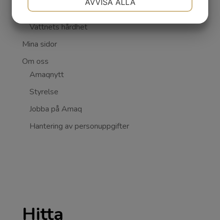
AVVISA ALLA
Vattenskyddsområden
JA
NEJ
JA
NEJ
Vattnets hårdhet
MARKNADSFÖRING
STATISTIK
Mina sidor
Om oss
Amaqnytt
Styrelse
Jobba på Amaq
Hantering av personuppgifter
Hitta