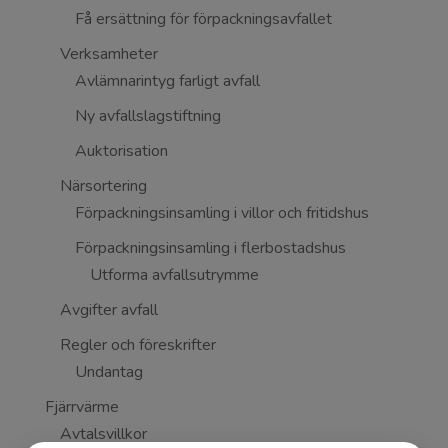
Få ersättning för förpackningsavfallet
Verksamheter
Avlämnarintyg farligt avfall
Ny avfallslagstiftning
Auktorisation
Närsortering
Förpackningsinsamling i villor och fritidshus
Förpackningsinsamling i flerbostadshus
Utforma avfallsutrymme
Avgifter avfall
Regler och föreskrifter
Undantag
Fjärrvärme
Avtalsvillkor