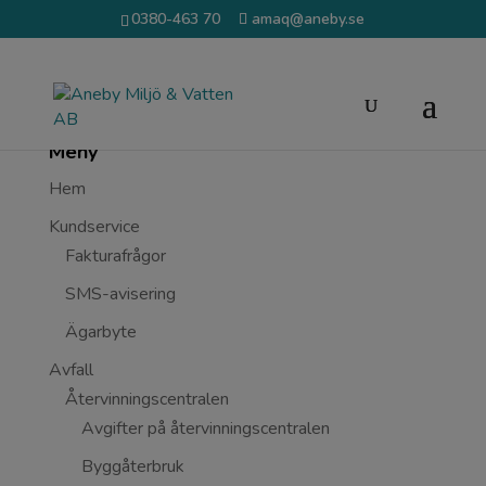
0380-463 70
amaq@aneby.se
Meny
Hem
Kundservice
Fakturafrågor
SMS-avisering
Ägarbyte
Avfall
Återvinningscentralen
Avgifter på återvinningscentralen
Byggåterbruk